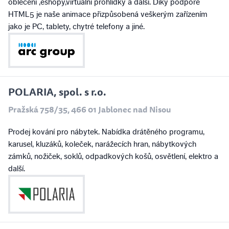
oblečení ,eshopy,virtuální prohlídky a další. Díky podpoře
HTML5 je naše animace přizpůsobená veškerým zařízením
jako je PC, tablety, chytré telefony a jiné.
POLARIA, spol. s r.o.
Pražská 758/35, 466 01 Jablonec nad Nisou
Prodej kování pro nábytek. Nabídka drátěného programu,
karusel, kluzáků, koleček, narážecích hran, nábytkových
zámků, nožiček, soklů, odpadkových košů, osvětlení, elektro a
další.