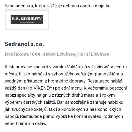
Jsme agentura, která zajišťuje ochranu osob a majetku.
Sedranol s.r.o.
Dvořákova 1693, 43601 Litvínov, Horní Litvínov
Restaurace se nachází v zámku Valdštejnů v Litvínově v centru
města, blízko náměstí s vyhovujícím veřejným parkovištěm a
snadným přístupem z hromadné dopravy. Restaurace nabízí
každý den (i o VÍKENDY) polední menu. K večernímu posezení
nabízí speciality na grilu z různých druhů masa a širokým
výběrem čerstvých salátů. Bar samozřejmě zahrnuje nabídku
jak zvučných koktejlů, tak i alkoholických a nealkoholických
nápojů. Restaurace přímo vybízí ke konání svateb, rodinných
nebo firemních oslav.