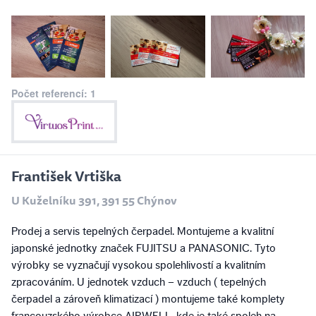
Počet referencí: 1
František Vrtiška
U Kuželníku 391, 391 55 Chýnov
Prodej a servis tepelných čerpadel. Montujeme a kvalitní
japonské jednotky značek FUJITSU a PANASONIC. Tyto
výrobky se vyznačují vysokou spolehlivostí a kvalitním
zpracováním. U jednotek vzduch – vzduch ( tepelných
čerpadel a zároveň klimatizací ) montujeme také komplety
francouzského výrobce AIRWELL, kde je také spoleh na