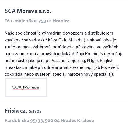
SCA Morava s.r.o.
Tř. 1. máje 1620, 753 01 Hranice
Naše společnost je výhradním dovozcem a distributorem
značkové salvadorské kávy Cafe Majada ( zrnková káva je
100% arabica, výběrová, odrůdová a pěstována ve výškách
nad 1200m n.m.) a pravých indických čajů Premier´s ( tyto čaje
máme čisté jako je např. Assam, Darjeeling, Nilgiri, English
Breakfast, a také přírodně aromatizované např. jablko, višeň,
čokoláda, nebo svatební speciál, narozeninový speciál aj).
Frisia cz, s.r.o.
Pardubická 95/33, 500 04 Hradec Králové