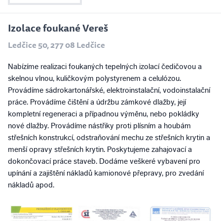
Izolace foukané Vereš
Ledčice 50, 277 08 Ledčice
Nabízíme realizaci foukaných tepelných izolací čedičovou a
skelnou vlnou, kuličkovým polystyrenem a celulózou.
Provádíme sádrokartonářské, elektroinstalační, vodoinstalační
práce. Provádíme čištění a údržbu zámkové dlažby, její
kompletní regeneraci a případnou výměnu, nebo pokládky
nové dlažby. Provádíme nástřiky proti plísním a houbám
střešních konstrukcí, odstraňování mechu ze střešních krytin a
menší opravy střešních krytin. Poskytujeme zahajovací a
dokončovací práce staveb. Dodáme veškeré vybavení pro
upínání a zajištění nákladů kamionové přepravy, pro zvedání
nákladů apod.