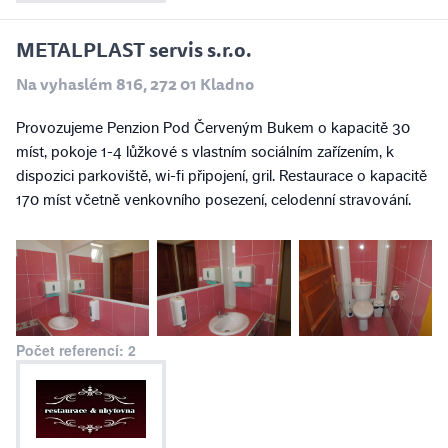
METALPLAST servis s.r.o.
Na vyhaslém 816, 272 01 Kladno
Provozujeme Penzion Pod Červeným Bukem o kapacitě 30
míst, pokoje 1-4 lůžkové s vlastním sociálním zařízením, k
dispozici parkoviště, wi-fi připojení, gril. Restaurace o kapacitě
170 míst včetně venkovního posezení, celodenní stravování.
Počet referencí: 2