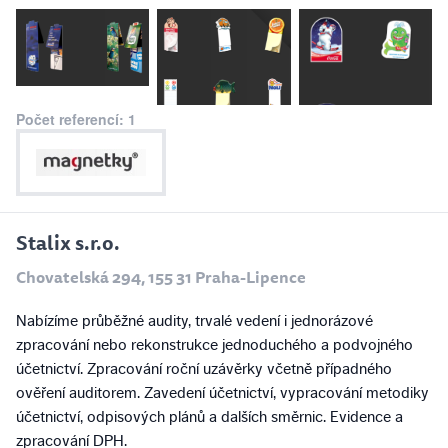
Počet referencí: 1
Stalix s.r.o.
Chovatelská 294, 155 31 Praha-Lipence
Nabízíme průběžné audity, trvalé vedení i jednorázové
zpracování nebo rekonstrukce jednoduchého a podvojného
účetnictví. Zpracování roční uzávěrky včetně případného
ověření auditorem. Zavedení účetnictví, vypracování metodiky
účetnictví, odpisových plánů a dalších směrnic. Evidence a
zpracování DPH.