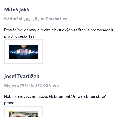
Miloš Jakš
Nádražní 393, 383 01 Prachatice
Provádíme opravy a revize elektrických zařízení a hromosvodů
pro Jihočeský kraj.
Josef Tvarůžek
Májová 755/16, 350 02 Cheb
Nabídka revize, montáže. Elektromontážní a elektroinstalační
práce.