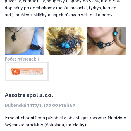
přívěsky, náhrdelníky, soupravy a spony do vlasů, které jsou
doplněny polodrahokamy (achát, malachit, tyrkys, karneol,
atd.), mušlemi, sklíčky a kapek různých velikostí a barev.
Počet referencí: 1
Assotra spol.s.r.o.
Bubenská 1477/1, 170 00 Praha 7
Jsme obchodní firma působící v oblasti gastronomie. Nabízíme
švýcarské produkty (čokoládu, tarteletky).