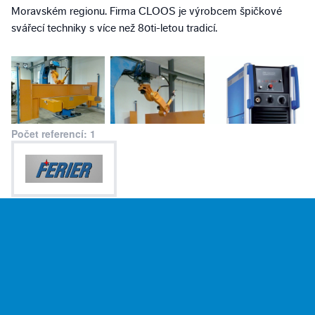
Moravském regionu. Firma CLOOS je výrobcem špičkové
svářecí techniky s více než 80ti-letou tradicí.
Počet referencí: 1
« Předchozí
Další »
Tato stránka v rámci poskytování služeb využívá cookies. Nastavení používání a
dostupnosti cookies můžete upravit v nastavení prohlížeče.
2026 © B2M.CZ • Referenční profil pohání služba
ReferenceHodnoceni.cz.