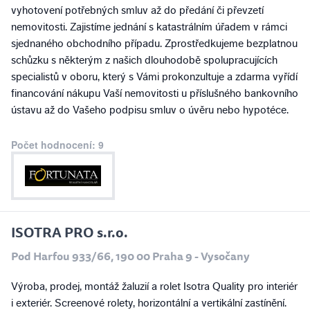
vyhotovení potřebných smluv až do předání či převzetí
nemovitosti. Zajistíme jednání s katastrálním úřadem v rámci
sjednaného obchodního případu. Zprostředkujeme bezplatnou
schůzku s některým z našich dlouhodobě spolupracujících
specialistů v oboru, který s Vámi prokonzultuje a zdarma vyřídí
financování nákupu Vaší nemovitosti u příslušného bankovního
ústavu až do Vašeho podpisu smluv o úvěru nebo hypotéce.
Počet hodnocení: 9
ISOTRA PRO s.r.o.
Pod Harfou 933/66, 190 00 Praha 9 - Vysočany
Výroba, prodej, montáž žaluzií a rolet Isotra Quality pro interiér
i exteriér. Screenové rolety, horizontální a vertikální zastínění.