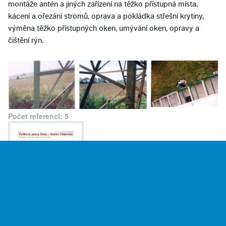
montáže antén a jiných zařízení na těžko přístupná místa,
kácení a ořezání stromů, oprava a pokládka střešní krytiny,
výměna těžko přístupných oken, umývání oken, opravy a
čištění rýn.
Počet referencí: 5
Roman RICHTERA - LAMA
Vlastina 848/38, 161 00 Praha 6
Nabízíme kompletní malířské, lakýrnické, fasádní, tapetářské a
úklidové práce. Dále zajišťujeme veškeré elektroinstalační a