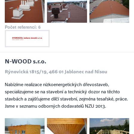
Počet referencí: 6
N-WOOD s.r.o.
Rýnovická 1815/19, 466 01 Jablonec nad Nisou
Nabízíme realizace nízkoenergetických dřevostaveb,
specializujeme se na stavební a technický dozor na těchto
stavbách a zajišťujeme dílčí stavební, zejména tesařské, práce.
Jsme v seznamu odborných dodavatelů NZU 2013.