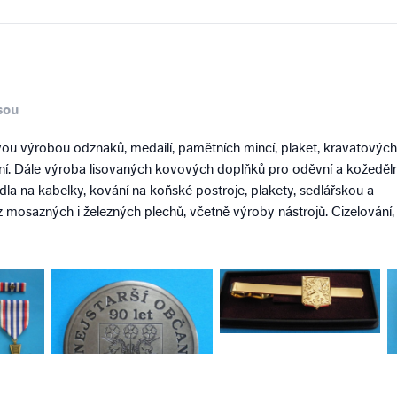
sou
ou výrobou odznaků, medailí, pamětních mincí, plaket, kravatových
ání. Dále výroba lisovaných kovových doplňků pro oděvní a kožeděl
adla na kabelky, kování na koňské postroje, plakety, sedlářskou a
z mosazných i železných plechů, včetně výroby nástrojů. Cizelování,