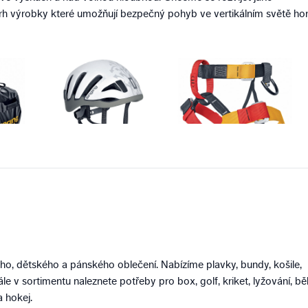
 trh výrobky které umožňují bezpečný pohyb ve vertikálním světě hor
ho, dětského a pánského oblečení. Nabízíme plavky, bundy, košile,
Dále v sortimentu naleznete potřeby pro box, golf, kriket, lyžování, bě
a hokej.