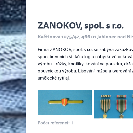
ZANOKOV, spol. s r.o.
Květinová 1075/42, 466 01 Jablonec nad Ni
Firma ZANOKOV, spol. s r.o. se zabývá zakázkov
spon, firemních štítků a log a nábytkového kov
výrobu - růžky, knoflíky, kování na pouzdra, drž
obuvnickou výrobu. Lisování, ražba a tvarování 
umělecké rytí aj.
Počet referencí: 1