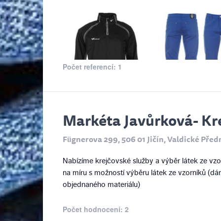
Počet referencí: 1
Markéta Javůrková- Kr
Fügnerova 299, 506 01 Jičín, Valdické Před
Nabízíme krejčovské služby a výběr látek ze vzorn
na míru s možností výběru látek ze vzorníků (d
objednaného materiálu)
Počet hodnocení: 2