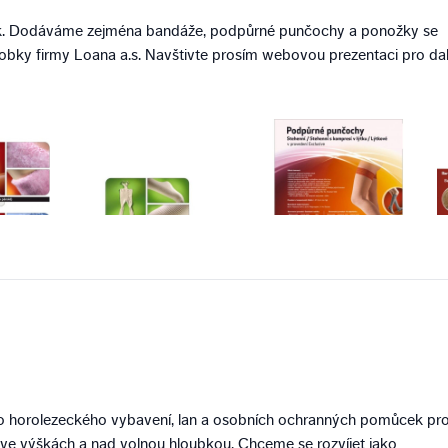
. Dodáváme zejména bandáže, podpůrné punčochy a ponožky se
robky firmy Loana a.s. Navštivte prosím webovou prezentaci pro dal
o horolezeckého vybavení, lan a osobních ochranných pomůcek pr
 ve výškách a nad volnou hloubkou. Chceme se rozvíjet jako