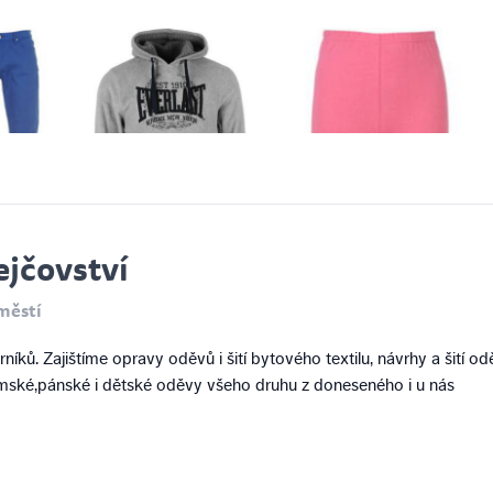
ejčovství
městí
íků. Zajištíme opravy oděvů i šití bytového textilu, návrhy a šití o
ámské,pánské i dětské oděvy všeho druhu z doneseného i u nás