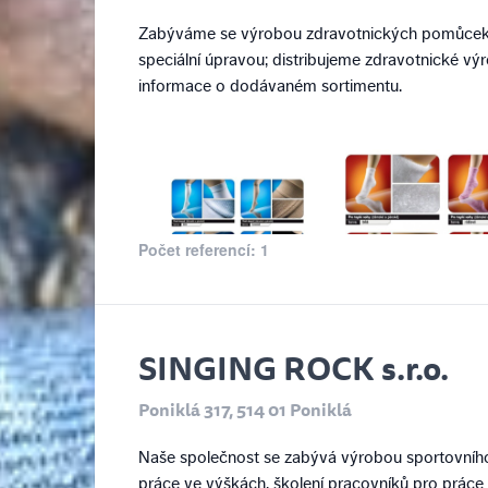
Zabýváme se výrobou zdravotnických pomůcek
speciální úpravou; distribujeme zdravotnické vý
informace o dodávaném sortimentu.
Počet referencí: 1
SINGING ROCK s.r.o.
Poniklá 317, 514 01 Poniklá
Naše společnost se zabývá výrobou sportovníh
práce ve výškách, školení pracovníků pro práce