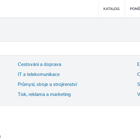
KATALOG
POMŮ
Cestování a doprava
E
IT a telekomunikace
O
Průmysl, stroje a strojírenství
S
Tisk, reklama a marketing
V
m